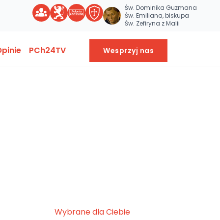
Św. Dominika Guzmana
Św. Emiliana, biskupa
Św. Zefiryna z Malii
pinie
PCh24TV
Wesprzyj nas
Wybrane dla Ciebie