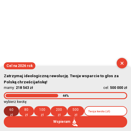
×
Cel na 2026 rok
Zatrzymaj ideologiczną rewolucję. Twoje wsparcie to głos za
Polską chrześcijańską!
mamy:
218 543 zł
cel:
500 000 zł
44%
wybierz kwotę:
60
80
100
200
500
zł
zł
zł
zł
zł
Wspieram