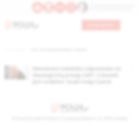
Św. Teresy Benedykty od Krzyża
Św. Kandydy Marii od Jezusa
Wesprzyj nas
Strona główna
TAG: Christiane Nüsslein-Volhard
Niemiecka noblistka odpowiada na
ideologiczną presję LGBT: Człowiek
jest ssakiem. Ssaki mają 2 płcie
© Stowarzyszenie Kultury Chrześcijańskiej im. ks. Piotra Skargi
2026-08-09 03:29:05