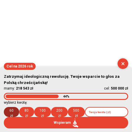
×
Cel na 2026 rok
Zatrzymaj ideologiczną rewolucję. Twoje wsparcie to głos za
Polską chrześcijańską!
mamy:
218 543 zł
cel:
500 000 zł
44%
wybierz kwotę:
60
80
100
200
500
zł
zł
zł
zł
zł
Wspieram