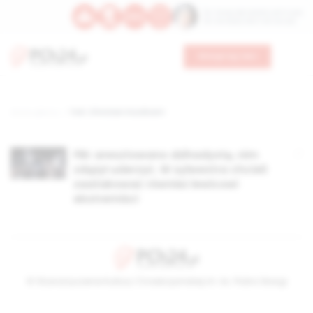
Św. Teresy Benedykty od Krzyża
Św. Kandydy Marii od Jezusa
Wesprzyj nas
Strona główna
TAG: Christian Sturdivant
FBI: aresztowano dżihadystę, nim
zdążył uderzyć. W sylwestra chcieli
zaatakować również lewicowi
ekstremiści
© Stowarzyszenie Kultury Chrześcijańskiej im. ks. Piotra Skargi
2026-08-09 08:14:30