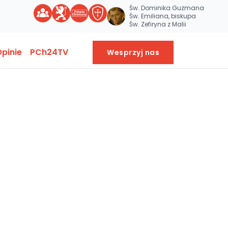
Św. Dominika Guzmana
Św. Emiliana, biskupa
Św. Zefiryna z Malii
pinie
PCh24TV
Wesprzyj nas