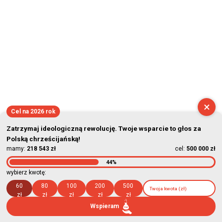
×
Cel na 2026 rok
Zatrzymaj ideologiczną rewolucję. Twoje wsparcie to głos za
Polską chrześcijańską!
mamy:
218 543 zł
cel:
500 000 zł
44%
wybierz kwotę:
60
80
100
200
500
zł
zł
zł
zł
zł
Wspieram