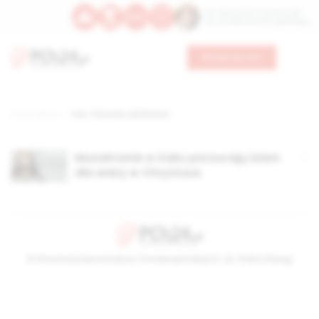
Św. Wawrzyńca, męczennika
Św. Amadeusza Portugalskiego
Wesprzyj nas
Strona główna
TAG: Christian Aid Mission
Muzułmanie w Iraku porzucają islam
dla wiary w Chrystusa
© Stowarzyszenie Kultury Chrześcijańskiej im. ks. Piotra Skargi
2026-08-10 01:56:14