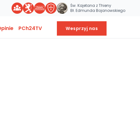
Św. Kajetana z Thieny
Bł. Edmunda Bojanowskiego
pinie
PCh24TV
Wesprzyj nas