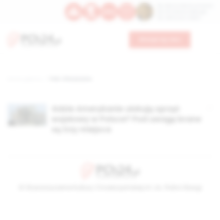
Św. Dominika Guzmana
Św. Emiliana, biskupa
Św. Zefiryna z Malii
Wesprzyj nas
Strona główna
TAG: Choszczno
Gdzie Amerykanie ulokują sprzęt
wojskowy w Polsce? Pod uwagę brane
są trzy miejsca
© Stowarzyszenie Kultury Chrześcijańskiej im. ks. Piotra Skargi
2026-08-08 15:11:44