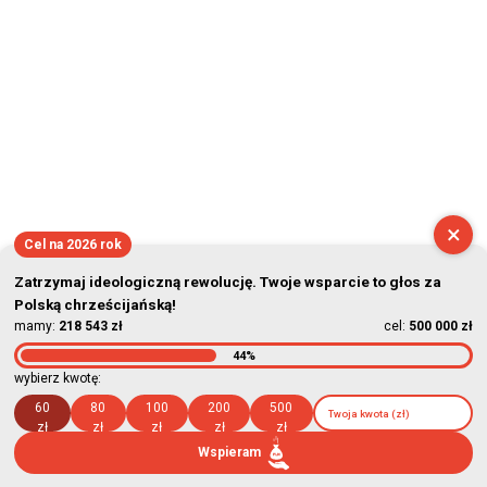
×
Cel na 2026 rok
Zatrzymaj ideologiczną rewolucję. Twoje wsparcie to głos za
Polską chrześcijańską!
mamy:
218 543 zł
cel:
500 000 zł
44%
wybierz kwotę:
60
80
100
200
500
zł
zł
zł
zł
zł
Wspieram