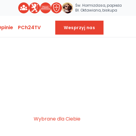
Św. Hormizdasa, papieża
Bł. Oktawiana, biskupa
pinie
PCh24TV
Wesprzyj nas
Wybrane dla Ciebie