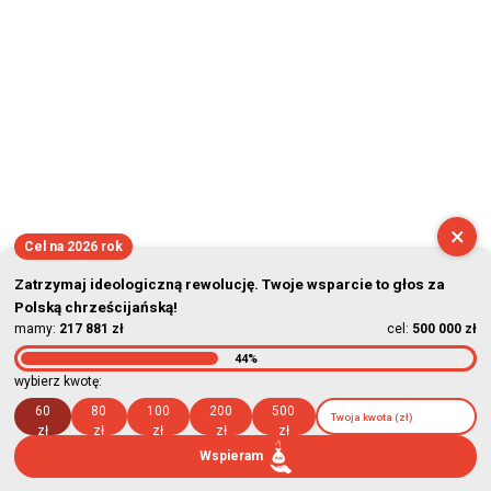
×
Cel na 2026 rok
Zatrzymaj ideologiczną rewolucję. Twoje wsparcie to głos za
Polską chrześcijańską!
mamy:
217 881 zł
cel:
500 000 zł
44%
wybierz kwotę:
60
80
100
200
500
zł
zł
zł
zł
zł
Wspieram