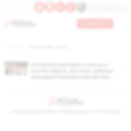
Św. Kajetana z Thieny
Bł. Edmunda Bojanowskiego
Wesprzyj nas
Strona główna
TAG: Chorwacja - maroko
Chorwacja zwyciężyła w meczu o
trzecie miejsce. Jej trener i piłkarze
dali piękne katolickie świadectwo
© Stowarzyszenie Kultury Chrześcijańskiej im. ks. Piotra Skargi
2026-08-07 16:46:31