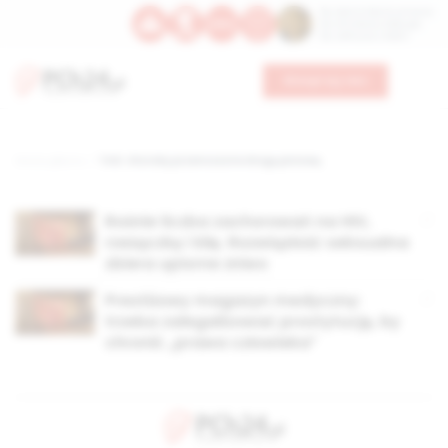
Św. Dominika Guzmana
Św. Emiliana, biskupa
Św. Zefiryna z Malii
Wesprzyj nas
Strona główna
TAG: choroby przenoszone drogą płciową
Rośnie liczba zachorowań na HIV,
rzeżączkę i kiłę. Rozwiązłość seksualna
zbiera upiorne żniwo
Prestiżowy magazyn medyczny:
trzeba zalegalizować prostytucję, by
chronić „prawa człowieka”