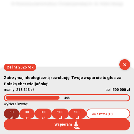
© Stowarzyszenie Kultury Chrześcijańskiej im. ks. Piotra Skargi
2026-08-08 16:10:56
×
Cel na 2026 rok
Zatrzymaj ideologiczną rewolucję. Twoje wsparcie to głos za
Polską chrześcijańską!
mamy:
218 543 zł
cel:
500 000 zł
44%
wybierz kwotę:
60
80
100
200
500
zł
zł
zł
zł
zł
Wspieram