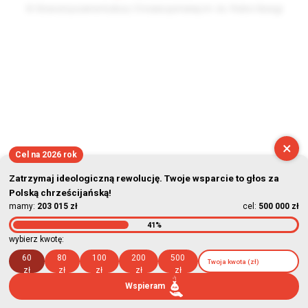
© Stowarzyszenie Kultury Chrześcijańskiej im. ks. Piotra Skargi
2026-08-06 06:06:31
×
Cel na 2026 rok
Zatrzymaj ideologiczną rewolucję. Twoje wsparcie to głos za
Polską chrześcijańską!
mamy:
203 015 zł
cel:
500 000 zł
41%
wybierz kwotę:
60
80
100
200
500
zł
zł
zł
zł
zł
Wspieram