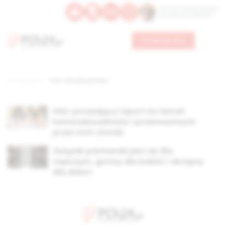
Św. Hormizdasa, papieża
Bł. Oktawiana, biskupa
Wesprzyj nas
Strona główna
TAG: choroby płciowe
USA: porażający raport na temat
homoseksualistów i przenoszonych
przez nich chorób
Związek partnerski jest zły dla
mężczyzn, gorszy dla kobiet i okropny
dla dzieci