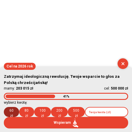
×
Cel na 2026 rok
Zatrzymaj ideologiczną rewolucję. Twoje wsparcie to głos za
Polską chrześcijańską!
mamy:
203 015 zł
cel:
500 000 zł
41%
wybierz kwotę:
60
80
100
200
500
zł
zł
zł
zł
zł
Wspieram