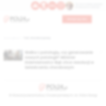
Św. Hormizdasa, papieża
Bł. Oktawiana, biskupa
Wesprzyj nas
Strona główna
TAG: choroba w pracy
Walka z patologią, czy generowanie
nowych patologii? Minister
Dziemianowicz-Bąk chce rewolucji w
świadczeniu chorobowym
© Stowarzyszenie Kultury Chrześcijańskiej im. ks. Piotra Skargi
2026-08-06 03:47:17