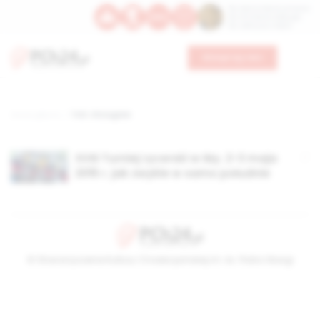
Św. Dominika Guzmana
Św. Emiliana, biskupa
Św. Zefiryna z Malii
Wesprzyj nas
Strona główna
TAG: chorągiew
XVIII Turniej rycerski w Iłży. 2-3 maja
2015 r. jak zwykle w samo południe
© Stowarzyszenie Kultury Chrześcijańskiej im. ks. Piotra Skargi
2026-08-08 19:45:24