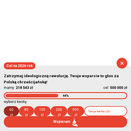
×
Cel na 2026 rok
Zatrzymaj ideologiczną rewolucję. Twoje wsparcie to głos za
Polską chrześcijańską!
mamy:
218 543 zł
cel:
500 000 zł
44%
wybierz kwotę:
60
80
100
200
500
zł
zł
zł
zł
zł
Wspieram