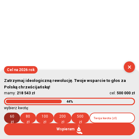
×
Cel na 2026 rok
Zatrzymaj ideologiczną rewolucję. Twoje wsparcie to głos za
Polską chrześcijańską!
mamy:
218 543 zł
cel:
500 000 zł
44%
wybierz kwotę:
60
80
100
200
500
zł
zł
zł
zł
zł
Wspieram