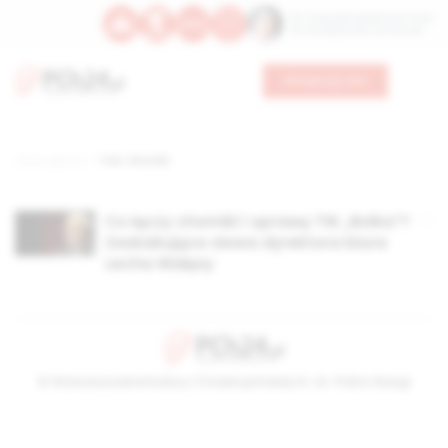
Św. Teresy Benedykty od Krzyża
Św. Kandydy Marii od Jezusa
Wesprzyj nas
Strona główna
TAG: chomiki
Co łączy chomiki i sprawę TW „Bolka”?
Zaskakujące słowa dyrektora biura
Lecha Wałęsy
© Stowarzyszenie Kultury Chrześcijańskiej im. ks. Piotra Skargi
2026-08-09 08:48:12