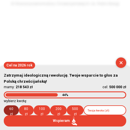
© Stowarzyszenie Kultury Chrześcijańskiej im. ks. Piotra Skargi
2026-08-09 10:28:50
×
Cel na 2026 rok
Zatrzymaj ideologiczną rewolucję. Twoje wsparcie to głos za
Polską chrześcijańską!
mamy:
218 543 zł
cel:
500 000 zł
44%
wybierz kwotę:
60
80
100
200
500
zł
zł
zł
zł
zł
Wspieram