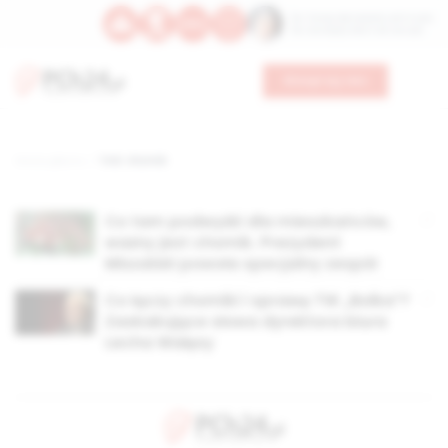
Św. Teresy Benedykty od Krzyża
Św. Kandydy Marii od Jezusa
Wesprzyj nas
Strona główna
TAG: chomik
Co tam podwyżki dla mieszkańców,
ważny jest chomik. Prezydent
Miszalski powoła specjalny zespół
Co łączy chomiki i sprawę TW „Bolka”?
Zaskakujące słowa dyrektora biura
Lecha Wałęsy