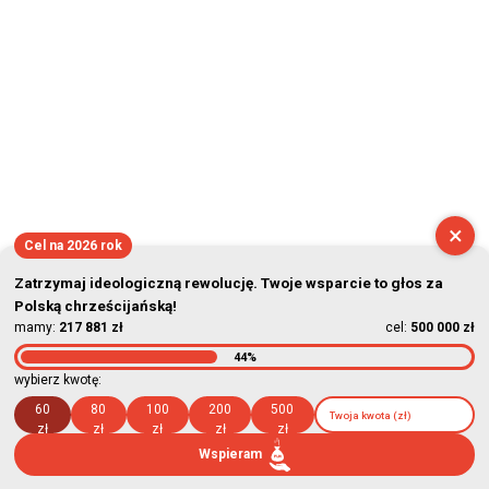
×
Cel na 2026 rok
Zatrzymaj ideologiczną rewolucję. Twoje wsparcie to głos za
Polską chrześcijańską!
mamy:
217 881 zł
cel:
500 000 zł
44%
wybierz kwotę:
60
80
100
200
500
zł
zł
zł
zł
zł
Wspieram