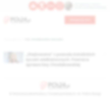
Św. Kajetana z Thieny
Bł. Edmunda Bojanowskiego
Wesprzyj nas
Strona główna
TAG: Chodakowska-Kavoukis
„Zhejtowana” z powodu katolickich
życzeń wielkanocnych. Powraca
sprawa Ewy Chodakowskiej
© Stowarzyszenie Kultury Chrześcijańskiej im. ks. Piotra Skargi
2026-08-07 17:40:48