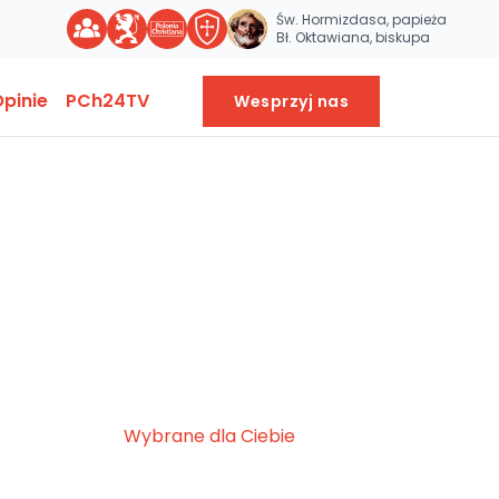
Św. Hormizdasa, papieża
Bł. Oktawiana, biskupa
pinie
PCh24TV
Wesprzyj nas
Wybrane dla Ciebie