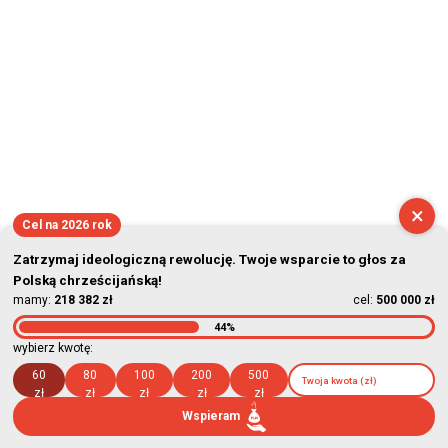
×
Cel na 2026 rok
Zatrzymaj ideologiczną rewolucję. Twoje wsparcie to głos za
Polską chrześcijańską!
mamy:
218 382 zł
cel:
500 000 zł
44%
wybierz kwotę:
60
80
100
200
500
zł
zł
zł
zł
zł
Wspieram