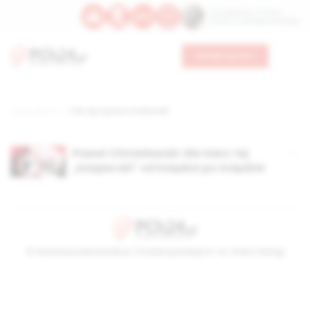
Św. Kajetana z Thieny
Bł. Edmunda Bojanowskiego
Wesprzyj nas
Strona główna
TAG: bp Szymon Stułkowski
Paweł Chmielewski: Nie bierz tej
„książeczki” od księdza po kolędzie
© Stowarzyszenie Kultury Chrześcijańskiej im. ks. Piotra Skargi
2026-08-07 20:24:48