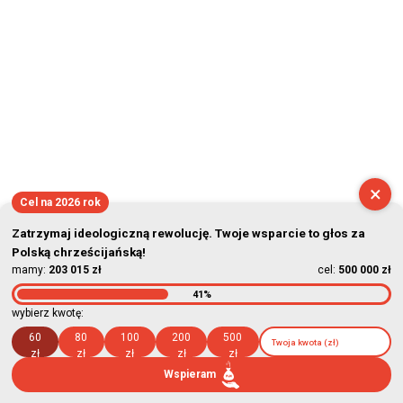
×
Cel na 2026 rok
Zatrzymaj ideologiczną rewolucję. Twoje wsparcie to głos za
Polską chrześcijańską!
mamy:
203 015 zł
cel:
500 000 zł
41%
wybierz kwotę:
60
80
100
200
500
zł
zł
zł
zł
zł
Wspieram