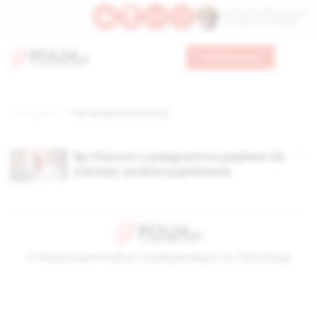
Św. Hormizdasa, papieża
Bł. Oktawiana, biskupa
Wesprzyj nas
Strona główna
TAG: Bp Raymond Poisson
Bp Poisson o pielgrzymce papieża do
Kanady: podróż pojednania
© Stowarzyszenie Kultury Chrześcijańskiej im. ks. Piotra Skargi
2026-08-06 06:30:06