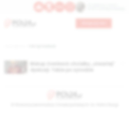
Św. Kajetana z Thieny
Bł. Edmunda Bojanowskiego
Wesprzyj nas
Strona główna
TAG: bp Overbeck
Biskup Overbeck chciałby „otwartej”
dyskusji. Także po synodzie
© Stowarzyszenie Kultury Chrześcijańskiej im. ks. Piotra Skargi
2026-08-07 02:15:04