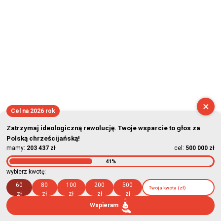
×
Cel na 2026 rok
Zatrzymaj ideologiczną rewolucję. Twoje wsparcie to głos za
Polską chrześcijańską!
mamy:
203 437 zł
cel:
500 000 zł
41%
wybierz kwotę:
60
80
100
200
500
zł
zł
zł
zł
zł
Wspieram