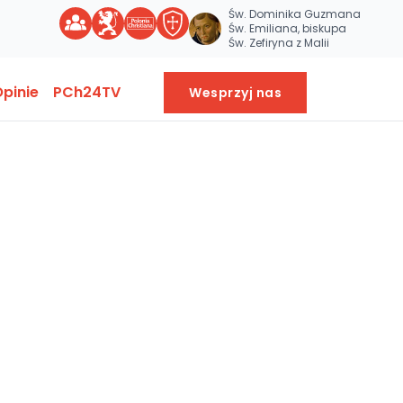
Św. Dominika Guzmana
Św. Emiliana, biskupa
Św. Zefiryna z Malii
pinie
PCh24TV
Wesprzyj nas