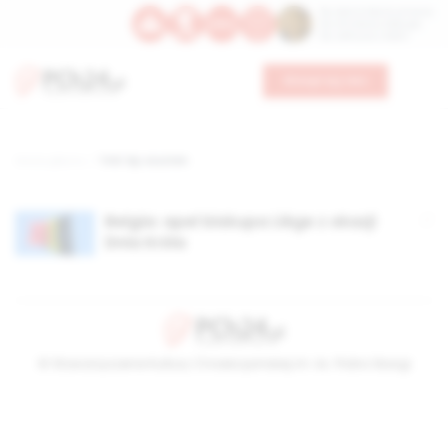
Św. Dominika Guzmana
Św. Emiliana, biskupa
Św. Zefiryna z Malii
Wesprzyj nas
Strona główna
TAG: bp Jousten
Belgia: apel biskupa Liège z okazji
Dnia Króla
© Stowarzyszenie Kultury Chrześcijańskiej im. ks. Piotra Skargi
2026-08-08 19:06:45