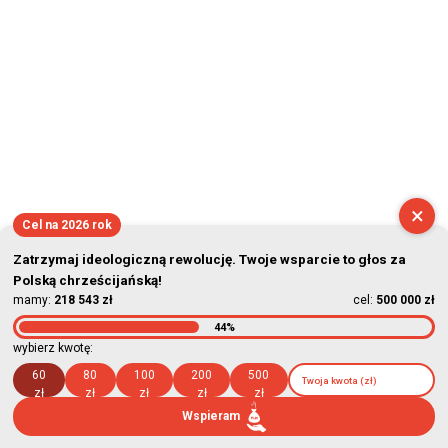
×
Cel na 2026 rok
Zatrzymaj ideologiczną rewolucję. Twoje wsparcie to głos za
Polską chrześcijańską!
mamy:
218 543 zł
cel:
500 000 zł
44%
wybierz kwotę:
60
80
100
200
500
zł
zł
zł
zł
zł
Wspieram