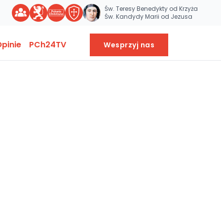
Św. Teresy Benedykty od Krzyża
Św. Kandydy Marii od Jezusa
pinie
PCh24TV
Wesprzyj nas