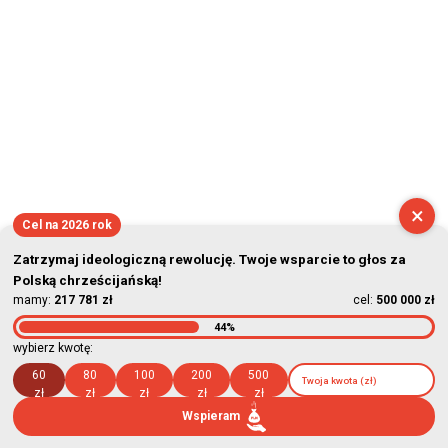
×
Cel na 2026 rok
Zatrzymaj ideologiczną rewolucję. Twoje wsparcie to głos za
Polską chrześcijańską!
mamy:
217 781 zł
cel:
500 000 zł
44%
wybierz kwotę:
60
80
100
200
500
zł
zł
zł
zł
zł
Wspieram