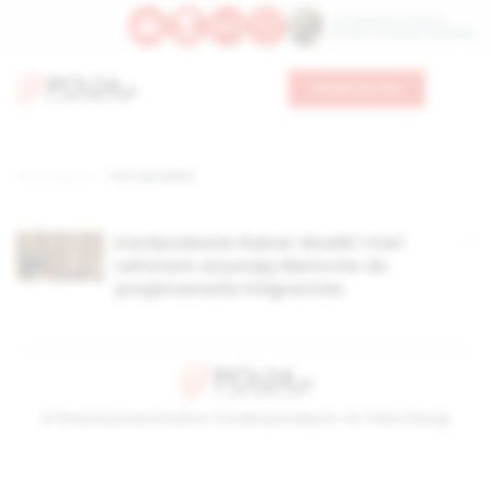
Św. Kajetana z Thieny
Bł. Edmunda Bojanowskiego
Wesprzyj nas
Strona główna
TAG: bp Hanke
Kardynałowie Rainer Woelki i Karl
Lehmann wzywają Niemców do
przyjmowania imigrantów
© Stowarzyszenie Kultury Chrześcijańskiej im. ks. Piotra Skargi
2026-08-07 14:40:47