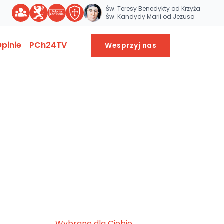
Św. Teresy Benedykty od Krzyża
Św. Kandydy Marii od Jezusa
pinie
PCh24TV
Wesprzyj nas
Wybrane dla Ciebie