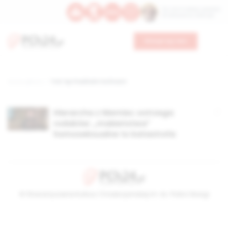
Św. Hormizdasa, papieża
Bł. Oktawiana, biskupa
Wesprzyj nas
Strona główna
TAG: bp Friedhelm Hofmann
Hierarcha z Niemiec ostrzega
rodaków: „małżeństwa”
homoseksualne to katastrofa
© Stowarzyszenie Kultury Chrześcijańskiej im. ks. Piotra Skargi
2026-08-06 22:44:05