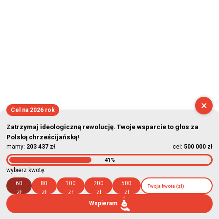
×
Cel na 2026 rok
Zatrzymaj ideologiczną rewolucję. Twoje wsparcie to głos za
Polską chrześcijańską!
mamy:
203 437 zł
cel:
500 000 zł
41%
wybierz kwotę:
60
80
100
200
500
zł
zł
zł
zł
zł
Wspieram