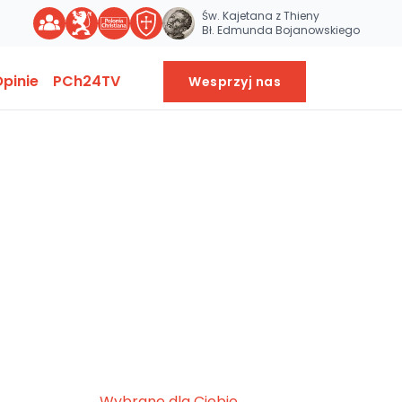
Św. Kajetana z Thieny
Bł. Edmunda Bojanowskiego
pinie
PCh24TV
Wesprzyj nas
Wybrane dla Ciebie