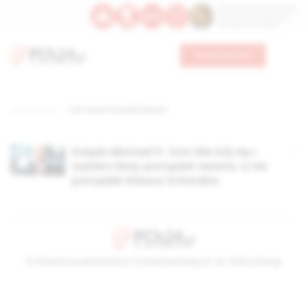
Św. Dominika Guzmana
Św. Emiliana, biskupa
Św. Zefiryna z Malii
Wesprzyj nas
Strona główna
TAG: Boży Porządek Świata
Ksiądz Michael P. Orsi: Nie bój się i
wybierz Boży porządek świata, a nie
porządek Klausa Schwaba
© Stowarzyszenie Kultury Chrześcijańskiej im. ks. Piotra Skargi
2026-08-08 03:44:39