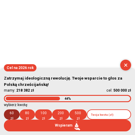
×
Cel na 2026 rok
Zatrzymaj ideologiczną rewolucję. Twoje wsparcie to głos za
Polską chrześcijańską!
mamy:
218 382 zł
cel:
500 000 zł
44%
wybierz kwotę:
60
80
100
200
500
zł
zł
zł
zł
zł
Wspieram