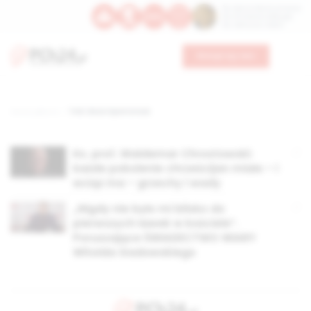
Św. Dominika Guzmana
Św. Emiliana, biskupa
Św. Zefiryna z Malii
Wesprzyj nas
Strona główna
TAG: Boża Opatrzność
Ks. prof. Waldemar Chrostowski:
każde pokolenie chrześcijan miało – i
wciąż ma – grzechy i wady
„Nigdy nie było mi blisko do
pierwszych ławek w kościele”.
Poruszające ŚWIADECTWO WIARY
Witolda Gadowskiego