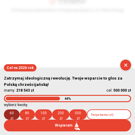
© Stowarzyszenie Kultury Chrześcijańskiej im. ks. Piotra Skargi
2026-08-08 11:26:29
×
Cel na 2026 rok
Zatrzymaj ideologiczną rewolucję. Twoje wsparcie to głos za
Polską chrześcijańską!
mamy:
218 543 zł
cel:
500 000 zł
44%
wybierz kwotę:
60
80
100
200
500
zł
zł
zł
zł
zł
Wspieram