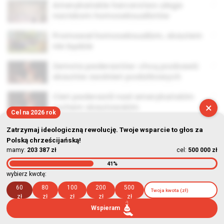
Amerykańskie harcerstwo ulega
naciskom homoseksualistów
Promował homoseksualizm, skautem
nie będzie
Zemsta pederastów: chcą pozbawić
skautów zwolnień podatkowych
Cień pederastii nad amerykańskim
×
ruchem skautowskim
Cel na 2026 rok
Zatrzymaj ideologiczną rewolucję. Twoje wsparcie to głos za
Polską chrześcijańską!
mamy:
203 387 zł
cel:
500 000 zł
41%
© Stowarzyszenie Kultury Chrześcijańskiej im. ks. Piotra Skargi
wybierz kwotę:
2026-08-06 20:50:43
60
80
100
200
500
zł
zł
zł
zł
zł
Wspieram