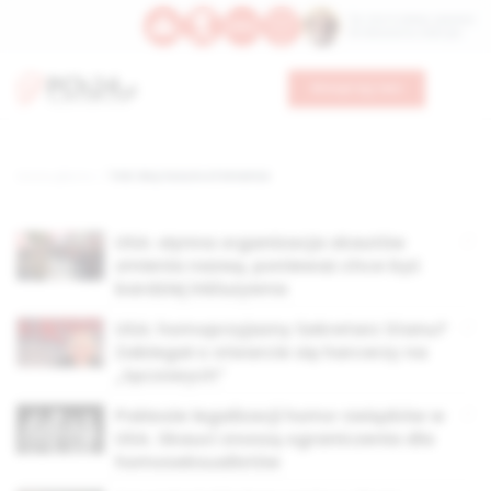
Św. Hormizdasa, papieża
Bł. Oktawiana, biskupa
Wesprzyj nas
Strona główna
TAG: Boy Scouts of America
USA: słynna organizacja skautów
zmienia nazwę, ponieważ chce być
bardziej inkluzywna
USA: homoprzyjazny Sekretarz Stanu?
Zabiegał o otwarcie się harcerzy na
„tęczowych”
Pokłosie legalizacji homo-związków w
USA. Skauci znoszą ograniczenia dla
homoseksualistów