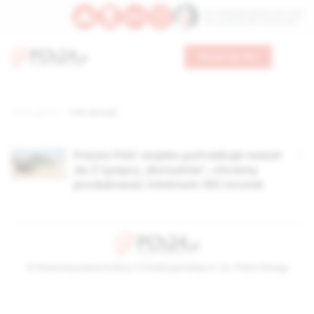
Św. Teresy Benedykty od Krzyża
Św. Kandydy Marii od Jezusa
Wesprzyj nas
Strona główna
TAG: Borsuki
Prezes PGZ: wojsko potrzebuje nawet
do 2 tysięcy „Borsuków”, chcemy
produkować minimum 100 rocznie
© Stowarzyszenie Kultury Chrześcijańskiej im. ks. Piotra Skargi
2026-08-09 08:26:38