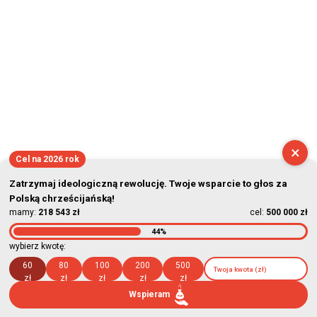
×
Cel na 2026 rok
Zatrzymaj ideologiczną rewolucję. Twoje wsparcie to głos za
Polską chrześcijańską!
mamy:
218 543 zł
cel:
500 000 zł
44%
wybierz kwotę:
60
80
100
200
500
zł
zł
zł
zł
zł
Wspieram