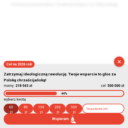
© Stowarzyszenie Kultury Chrześcijańskiej im. ks. Piotra Skargi
2026-08-08 14:10:57
×
Cel na 2026 rok
Zatrzymaj ideologiczną rewolucję. Twoje wsparcie to głos za
Polską chrześcijańską!
mamy:
218 543 zł
cel:
500 000 zł
44%
wybierz kwotę:
60
80
100
200
500
zł
zł
zł
zł
zł
Wspieram