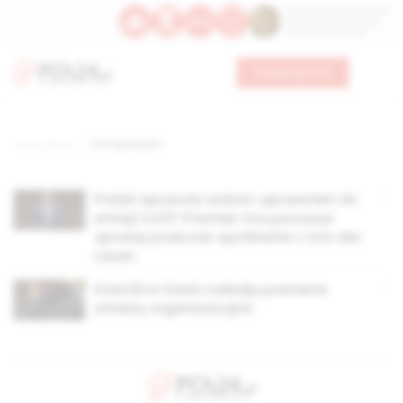
Św. Dominika Guzmana
Św. Emiliana, biskupa
Św. Zefiryna z Malii
Wesprzyj nas
Strona główna
TAG: Bornholm
Polski sprzeciw wobec uprawnień do
emisji CO2? Premier ma poruszyć
sprawę podczas spotkania z Von der
Leyen
Kościół w Danii czekają poważne
zmiany organizacyjne