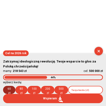
×
Cel na 2026 rok
Zatrzymaj ideologiczną rewolucję. Twoje wsparcie to głos za
Polską chrześcijańską!
mamy:
218 543 zł
cel:
500 000 zł
44%
wybierz kwotę:
60
80
100
200
500
zł
zł
zł
zł
zł
Wspieram