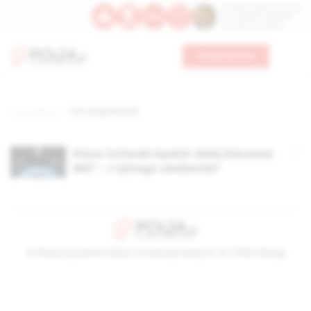
Św. Dominika Guzmana
Św. Emiliana, biskupa
Św. Zefiryna z Malii
Wesprzyj nas
Strona główna
TAG: Børge Brende
Klaus Schwab będzie dalej kierować
WEF – z tylnego siedzenia?
© Stowarzyszenie Kultury Chrześcijańskiej im. ks. Piotra Skargi
2026-08-08 17:08:48