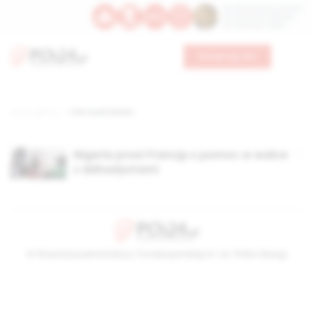
Św. Dominika Guzmana
Św. Emiliana, biskupa
Św. Zefiryna z Malii
Wesprzyj nas
Strona główna
TAG: book haram
Nigeria prosi Francję o pomoc w walce
z dżihadystami
© Stowarzyszenie Kultury Chrześcijańskiej im. ks. Piotra Skargi
2026-08-08 22:22:45