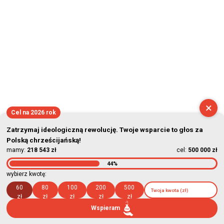
×
Cel na 2026 rok
Zatrzymaj ideologiczną rewolucję. Twoje wsparcie to głos za
Polską chrześcijańską!
mamy:
218 543 zł
cel:
500 000 zł
44%
wybierz kwotę:
60
80
100
200
500
zł
zł
zł
zł
zł
Wspieram