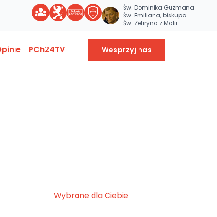
Św. Dominika Guzmana
Św. Emiliana, biskupa
Św. Zefiryna z Malii
pinie
PCh24TV
Wesprzyj nas
Wybrane dla Ciebie