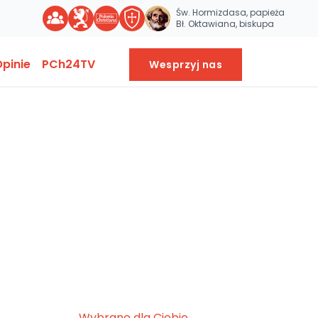
Św. Hormizdasa, papieża
Bł. Oktawiana, biskupa
pinie
PCh24TV
Wesprzyj nas
Wybrane dla Ciebie