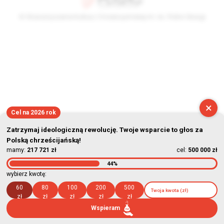
© Stowarzyszenie Kultury Chrześcijańskiej im. ks. Piotra Skargi
2026-08-07 09:46:37
×
Cel na 2026 rok
Zatrzymaj ideologiczną rewolucję. Twoje wsparcie to głos za
Polską chrześcijańską!
mamy:
217 721 zł
cel:
500 000 zł
44%
wybierz kwotę:
60
80
100
200
500
zł
zł
zł
zł
zł
Wspieram