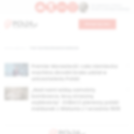
Św. Kajetana z Thieny
Bł. Edmunda Bojanowskiego
Wesprzyj nas
Strona główna
TAG: bombardowanie wielunia
Premier Morawiecki: cała niemiecka
machina zbrodni brała udział w
unicestwieniu Polski
„Nad nami widzę samoloty
bombowce, lecą straszną
szybkością”. ZOBACZ pierwszy polski
meldunek z Wielunia z 1 września 1939