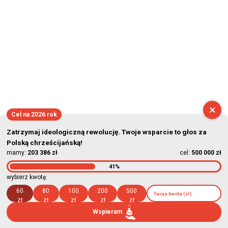
×
Cel na 2026 rok
Zatrzymaj ideologiczną rewolucję. Twoje wsparcie to głos za
Polską chrześcijańską!
mamy:
203 386 zł
cel:
500 000 zł
41%
wybierz kwotę:
60
80
100
200
500
zł
zł
zł
zł
zł
Wspieram