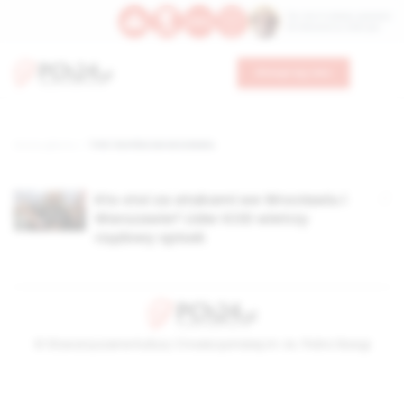
Św. Hormizdasa, papieża
Bł. Oktawiana, biskupa
Wesprzyj nas
Strona główna
TAG: bomba we wrocławiu
Kto stoi za atakami we Wrocławiu i
Warszawie? Lider KOD wietrzy
rządowy spisek
© Stowarzyszenie Kultury Chrześcijańskiej im. ks. Piotra Skargi
2026-08-06 19:42:57