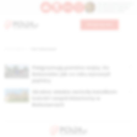
Św. Dominika Guzmana
Św. Emiliana, biskupa
Św. Zefiryna z Malii
Wesprzyj nas
Strona główna
TAG: bołszowce
Pielgrzymują pomimo wojny. Do
Bołszowiec jak co roku wyruszyli
pątnicy
Ukraina: władze zwróciły katolikom
kościół i zespół klasztorny w
Bołszowcach