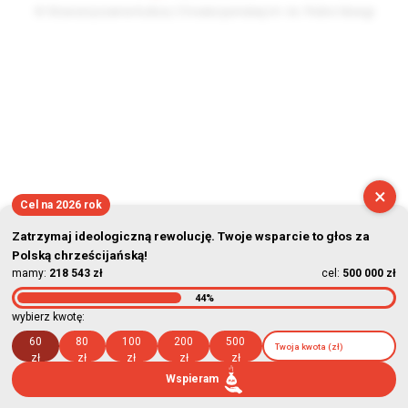
© Stowarzyszenie Kultury Chrześcijańskiej im. ks. Piotra Skargi
2026-08-08 09:05:59
×
Cel na 2026 rok
Zatrzymaj ideologiczną rewolucję. Twoje wsparcie to głos za
Polską chrześcijańską!
mamy:
218 543 zł
cel:
500 000 zł
44%
wybierz kwotę:
60
80
100
200
500
zł
zł
zł
zł
zł
Wspieram