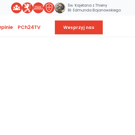
Św. Kajetana z Thieny
Bł. Edmunda Bojanowskiego
pinie
PCh24TV
Wesprzyj nas