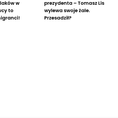
olaków w
prezydenta – Tomasz Lis
wcy to
wylewa swoje żale.
migranci!
Przesadził?