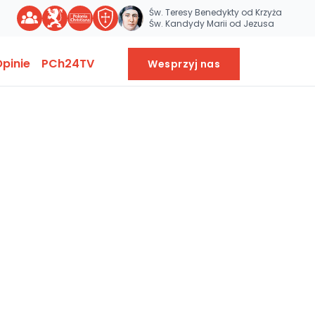
Św. Teresy Benedykty od Krzyża
Św. Kandydy Marii od Jezusa
pinie
PCh24TV
Wesprzyj nas