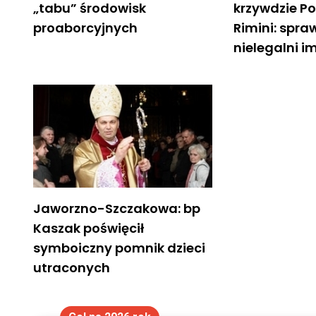
„tabu” środowisk
krzywdzie P
proaborcyjnych
Rimini: spra
nielegalni i
Jaworzno-Szczakowa: bp
Kaszak poświęcił
symboiczny pomnik dzieci
utraconych