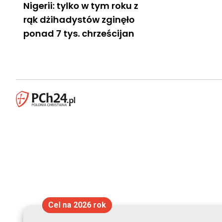
Nigerii: tylko w tym roku z
rąk dżihadystów zginęło
ponad 7 tys. chrześcijan
Cel na 2026 rok