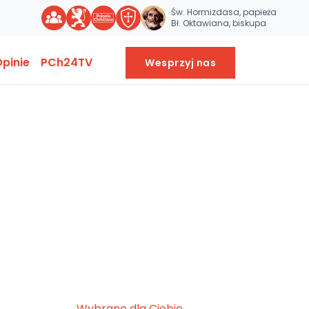
Św. Hormizdasa, papieża
Bł. Oktawiana, biskupa
pinie
PCh24TV
Wesprzyj nas
Wybrane dla Ciebie