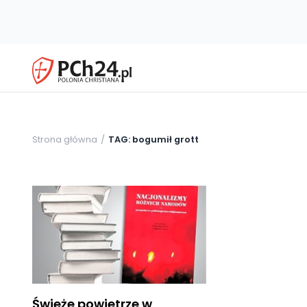
Strona główna
TAG: bogumił grott
Świeże powietrze w