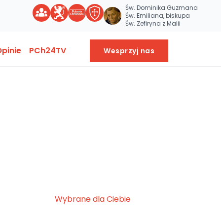
Św. Dominika Guzmana
Św. Emiliana, biskupa
Św. Zefiryna z Malii
pinie
PCh24TV
Wesprzyj nas
Wybrane dla Ciebie