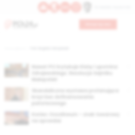
Św. Oswalda, męczennika
Wesprzyj nas
Strona główna
TAG: Bogdan Zdrojewski
Nawet PO krytykuje Klatę i upomina
Zdrojewskiego. Rezolucja Sejmiku
Małopolski
Skandaliczna wystawa profanująca
krzyż bez dofinansowania
państwowego
Koniec Ossolineum – znak towarowy
na sprzedaż