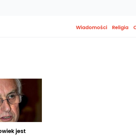
Wiadomości
Religia
O
owiek jest