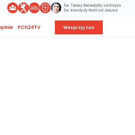
Św. Teresy Benedykty od Krzyża
Św. Kandydy Marii od Jezusa
pinie
PCh24TV
Wesprzyj nas