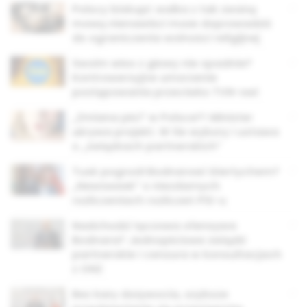
Polscy biskupi: walka z tak zwaną
mową nienawiści może doprowadzić
do ograniczenia wolności religijnej
Swoim włos z głowy nie spadnie?
Kontrowersyjne umorzenie
postępowania przeciwko TVN-owi
„Zmiana płci” w Polsce?! Minister
ukrywa projekt. W tle wybory i ustawa
o „związkach partnerskich”
Tusk pogroził Bodnarowi Giertychem?
„Newsweek” o niezdarnych
rozliczeniach rozliczeń PiS-u
Nadchodzi tęczowa ofensywa
Bodnara? Jednopłciowe związki
partnerskie i cenzura w konsultacjach
z ONZ
Bez kary dożywocia, szybsze