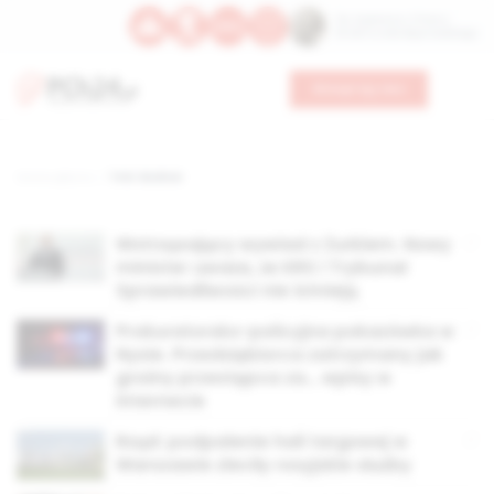
Św. Kajetana z Thieny
Bł. Edmunda Bojanowskiego
Wesprzyj nas
Strona główna
TAG: Bodnar
Wstrząsający wywiad z Żurkiem. Nowy
minister uważa, że KRS i Trybunał
Sprawiedliwości nie istnieją
Prokuratorsko-policyjna pokazówka w
Nysie. Przedsiębiorca zatrzymany jak
groźny przestępca za… wpisy w
internecie
Rząd: podpalenie hali targowej w
Warszawie zleciły rosyjskie służby