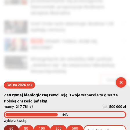
przedawnianie się przestępstw.
Siemoniak: propozycje Bodnara
skrajnie liberalne
Szef Ordo Iuris alarmuje: Bodnar i UE
żądają cenzury
TV
OFIARY TUSKA. ROBI SIĘ
GROŹNIE?
Wtargnięcie do siedziby MN: policja
„dobiera się” do własności Młodzieży
Wszechpolskiej
Starsze
×
Cel na 2026 rok
Zatrzymaj ideologiczną rewolucję. Twoje wsparcie to głos za
Polską chrześcijańską!
mamy:
217 781 zł
cel:
500 000 zł
44%
© Stowarzyszenie Kultury Chrześcijańskiej im. ks. Piotra Skargi
wybierz kwotę:
2026-08-07 11:44:00
60
80
100
200
500