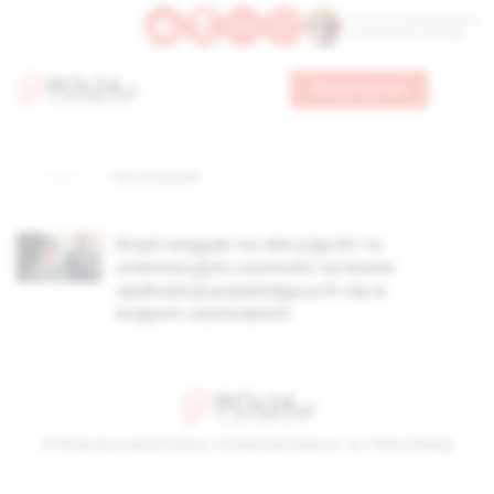
Św. Hormizdasa, papieża
Bł. Oktawiana, biskupa
Wesprzyj nas
Strona główna
TAG: bochenek
Rząd reaguje na decyzję KE: to
orientacyjna czynność na bazie
spekulacji pojawiających się w
krajach zachodnich
© Stowarzyszenie Kultury Chrześcijańskiej im. ks. Piotra Skargi
2026-08-06 17:21:44