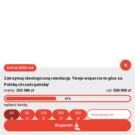
×
Cel na 2026 rok
Zatrzymaj ideologiczną rewolucję. Twoje wsparcie to głos za
Polską chrześcijańską!
mamy:
203 386 zł
cel:
500 000 zł
41%
wybierz kwotę:
60
80
100
200
500
zł
zł
zł
zł
zł
Wspieram