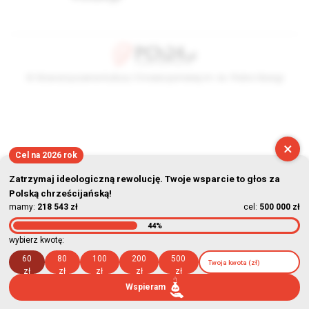
© Stowarzyszenie Kultury Chrześcijańskiej im. ks. Piotra Skargi
2026-08-09 06:01:25
×
Cel na 2026 rok
Zatrzymaj ideologiczną rewolucję. Twoje wsparcie to głos za
Polską chrześcijańską!
mamy:
218 543 zł
cel:
500 000 zł
44%
wybierz kwotę:
60
80
100
200
500
zł
zł
zł
zł
zł
Wspieram