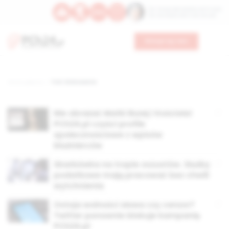
Św. Teresy Benedykty od Krzyża
Św. Kandydy Marii od Jezusa
Wesprzyj nas
Strona główna
TAG: blokowanie
Nie obrażać Matki Bożej i Kościoła!
PCh24.pl czyści profile
społecznościowe z wpisów
bluźnierców
Skarbówka na tropie oszustów. Służby
podatkowe mają pracować bez chwili
wytchnienia
Ostoja wolności słowa czy cenzor?
Twitter ponownie blokuje kampanię
PCh24.pl