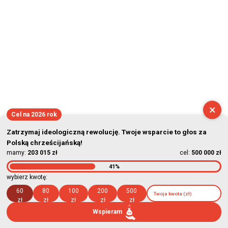
×
Cel na 2026 rok
Zatrzymaj ideologiczną rewolucję. Twoje wsparcie to głos za
Polską chrześcijańską!
mamy:
203 015 zł
cel:
500 000 zł
41%
wybierz kwotę:
60
80
100
200
500
zł
zł
zł
zł
zł
Wspieram