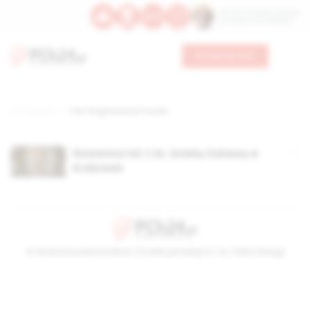
Św. Hormizdasa, papieża
Bł. Oktawiana, biskupa
Wesprzyj nas
Strona główna
TAG: błogosławiona Aniela
Nowenna lat z bł. Anielą Salawą w
Krakowie
© Stowarzyszenie Kultury Chrześcijańskiej im. ks. Piotra Skargi
2026-08-06 01:54:56