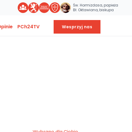
Św. Hormizdasa, papieża
Bł. Oktawiana, biskupa
pinie
PCh24TV
Wesprzyj nas
Wybrane dla Ciebie